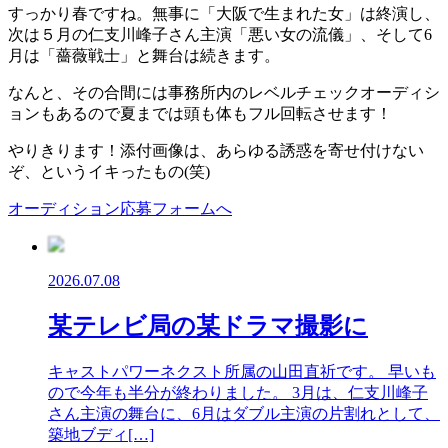
すっかり春ですね。無事に「大阪で生まれた女」は終演し、
次は５月の仁支川峰子さん主演「悪い女の流儀」、そして6
月は「薔薇戦士」と舞台は続きます。
なんと、その合間には事務所内のレベルチェックオーディシ
ョンもあるので夏までは頭も体もフル回転させます！
やりきります！添付画像は、あらゆる誘惑を寄せ付けない
ぞ、というイキったもの(笑)
オーディション応募フォームへ
2026.07.08
某テレビ局の某ドラマ撮影に
キャストパワーネクスト所属の山田直祈です。 早いも
ので今年も半分が終わりました。 3月は、仁支川峰子
さん主演の舞台に、6月はダブル主演の片割れとして、
築地ブディ[…]