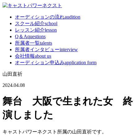
オーディションの流れ
audition
スクール紹介
school
レッスン紹介
lesson
Q＆A
questions
所属者一覧
talents
所属者インタビュー
interview
会社情報
about us
オーディション申込み
application form
山田直祈
2024.04.08
舞台 大阪で生まれた女 終
演しました
キャストパワーネクスト所属の山田直祈です。