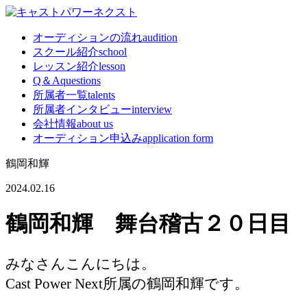
オーディションの流れ
audition
スクール紹介
school
レッスン紹介
lesson
Q＆A
questions
所属者一覧
talents
所属者インタビュー
interview
会社情報
about us
オーディション申込み
application form
鶴岡和輝
2024.02.16
鶴岡和輝 舞台稽古２０日目
みなさんこんにちは。
Cast Power Next所属の鶴岡和輝です。