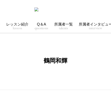
介
レッスン紹介
Q＆A
所属者一覧
所属者インタビュ
lesson
questions
talents
interview
鶴岡和輝