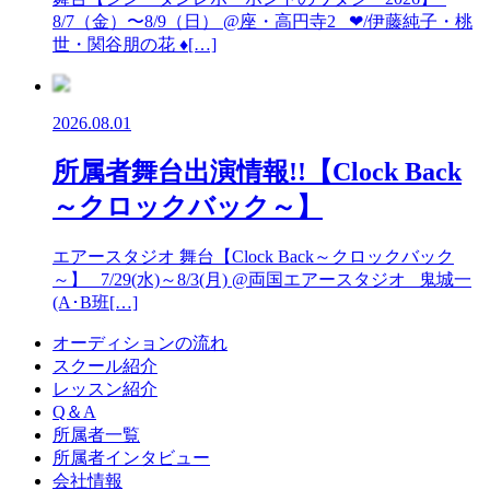
8/7（金）〜8/9（日） @座・高円寺2 ❤︎/伊藤純子・桃
世・関谷朋の花 ♦︎[…]
2026.08.01
所属者舞台出演情報!!【Clock Back
～クロックバック～】
エアースタジオ 舞台【Clock Back～クロックバック
～】 7/29(水)～8/3(月) @両国エアースタジオ 鬼城一
(A･B班[…]
オーディションの流れ
スクール紹介
レッスン紹介
Q＆A
所属者一覧
所属者インタビュー
会社情報