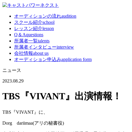
オーディションの流れ
audition
スクール紹介
school
レッスン紹介
lesson
Q＆A
questions
所属者一覧
talents
所属者インタビュー
interview
会社情報
about us
オーディション申込み
application form
ニュース
2023.08.29
TBS『VIVANT』出演情報！
TBS『VIVANT』に、
Dorg dariimaa(アリの秘書役)