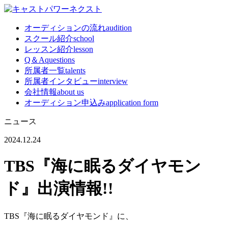
オーディションの流れ
audition
スクール紹介
school
レッスン紹介
lesson
Q＆A
questions
所属者一覧
talents
所属者インタビュー
interview
会社情報
about us
オーディション申込み
application form
ニュース
2024.12.24
TBS『海に眠るダイヤモン
ド』出演情報!!
TBS『海に眠るダイヤモンド』に、