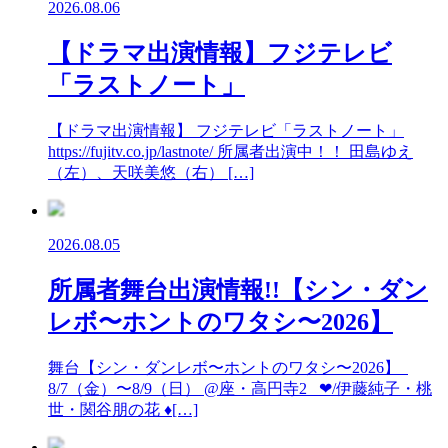
2026.08.06
【ドラマ出演情報】フジテレビ
「ラストノート」
【ドラマ出演情報】 フジテレビ「ラストノート」
https://fujitv.co.jp/lastnote/ 所属者出演中！！ 田島ゆえ
（左）、天咲美悠（右） […]
2026.08.05
所属者舞台出演情報!!【シン・ダン
レボ〜ホントのワタシ〜2026】
舞台【シン・ダンレボ〜ホントのワタシ〜2026】
8/7（金）〜8/9（日） @座・高円寺2 ❤︎/伊藤純子・桃
世・関谷朋の花 ♦︎[…]