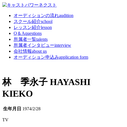
オーディションの流れ
audition
スクール紹介
school
レッスン紹介
lesson
Q＆A
questions
所属者一覧
talents
所属者インタビュー
interview
会社情報
about us
オーディション申込み
application form
林 季永子
HAYASHI
KIEKO
生年月日
1974/2/28
TV