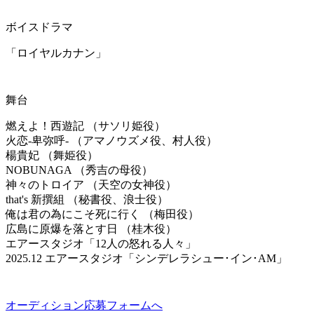
ボイスドラマ
「ロイヤルカナン」
舞台
燃えよ！西遊記 （サソリ姫役）
火恋-卑弥呼- （アマノウズメ役、村人役）
楊貴妃 （舞姫役）
NOBUNAGA （秀吉の母役）
神々のトロイア （天空の女神役）
that's 新撰組 （秘書役、浪士役）
俺は君の為にこそ死に行く （梅田役）
広島に原爆を落とす日 （桂木役）
エアースタジオ「12人の怒れる人々」
2025.12 エアースタジオ「シンデレラシュー･イン･AM」
オーディション応募フォームへ