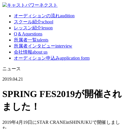
オーディションの流れ
audition
スクール紹介
school
レッスン紹介
lesson
Q＆A
questions
所属者一覧
talents
所属者インタビュー
interview
会社情報
about us
オーディション申込み
application form
ニュース
2019.04.21
SPRING FES2019が開催され
ました！
2019年4月19日にSTAR CRANEinSHINJUKUで開催しまし
た、