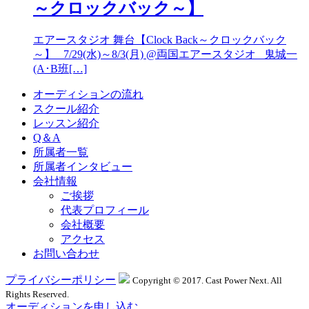
～クロックバック～】
エアースタジオ 舞台【Clock Back～クロックバック
～】 7/29(水)～8/3(月) @両国エアースタジオ 鬼城一
(A･B班[…]
オーディションの流れ
スクール紹介
レッスン紹介
Q＆A
所属者一覧
所属者インタビュー
会社情報
ご挨拶
代表プロフィール
会社概要
アクセス
お問い合わせ
プライバシーポリシー
Copyright © 2017. Cast Power Next. All
Rights Reserved.
オーディションを申し込む