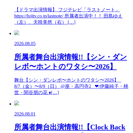
【ドラマ出演情報】 フジテレビ「ラストノート」
https://fujitv.co.jp/lastnote/ 所属者出演中！！ 田島ゆえ
（左）、天咲美悠（右） […]
2026.08.05
所属者舞台出演情報!!【シン・ダン
レボ〜ホントのワタシ〜2026】
舞台【シン・ダンレボ〜ホントのワタシ〜2026】
8/7（金）〜8/9（日） @座・高円寺2 ❤︎/伊藤純子・桃
世・関谷朋の花 ♦︎[…]
2026.08.01
所属者舞台出演情報!!【Clock Back