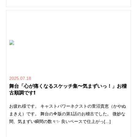
2025.07.18
舞台「心が痛くなるスケッチ集〜気まずいっ！」お稽
古順調です❗️
お疲れ様です。 キャストパワーネクストの萱沼貴恵（かやぬ
まきえ）です。 舞台の🔷版の第1話のお稽古でした。 微妙な
間、気まずい瞬間の数々✨ 良いペースで仕上がっ[…]