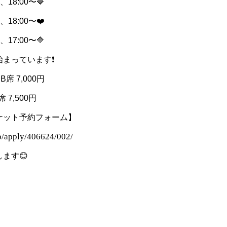
️、18:00〜🔷
、18:00〜❤️
️、17:00〜🔷
まっています❗️
B席 7,000円
席 7,500円
ケット予約フォーム】
.jp/apply/406624/002/
ます😊