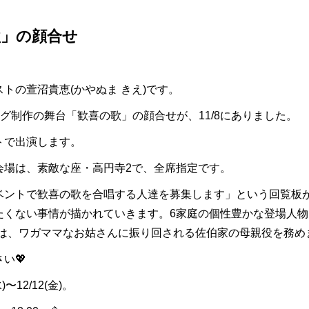
歌」の顔合せ
トの萱沼貴恵(かやぬま きえ)です。
ング制作の舞台「歓喜の歌」の顔合せが、11/8にありました。
トで出演します。
会場は、素敵な座・高円寺2で、全席指定です。
ベントで歓喜の歌を合唱する人達を募集します」という回覧板
たくない事情が描かれていきます。6家庭の個性豊かな登場人
私は、ワガママなお姑さんに振り回される佐伯家の母親役を務め
い💖
〜12/12(金)。