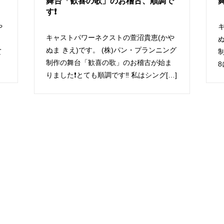
舞台「歓喜の歌」のお稽古、順調で
す❗️
や
キャストパワーネクストの萱沼貴恵(かや
ぬ
ぬま きえ)です。 (株)パン・プランニング
て
制作の舞台「歓喜の歌」のお稽古が始ま
りました❗️とても順調です‼️ 私はシング[…]
[