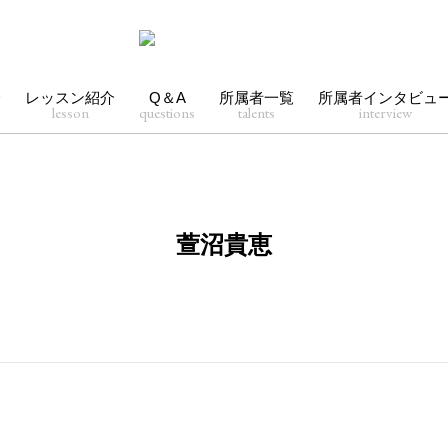
介
レッスン紹介
Q＆A
所属者一覧
所属者インタビュ
lesson
questions
talents
interview
萱沼貴恵