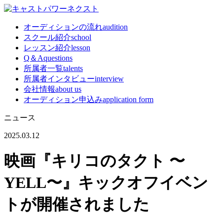
オーディションの流れ
audition
スクール紹介
school
レッスン紹介
lesson
Q＆A
questions
所属者一覧
talents
所属者インタビュー
interview
会社情報
about us
オーディション申込み
application form
ニュース
2025.03.12
映画『キリコのタクト 〜
YELL〜』キックオフイベン
トが開催されました