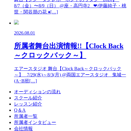
8/7（金）〜8/9（日） @座・高円寺2 ❤︎/伊藤純子・桃
世・関谷朋の花 ♦︎[…]
2026.08.01
所属者舞台出演情報!!【Clock Back
～クロックバック～】
エアースタジオ 舞台【Clock Back～クロックバック
～】 7/29(水)～8/3(月) @両国エアースタジオ 鬼城一
(A･B班[…]
オーディションの流れ
スクール紹介
レッスン紹介
Q＆A
所属者一覧
所属者インタビュー
会社情報