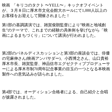
映画 「キリコのタクト 〜YELL〜」キックオフイベント
が、３月８日に厚木市文化会館大ホールにて1,000人以上の
お客様をお迎えして開催されました！
第1部の基調講演では、雑賀俊朗監督により”映画と地域創
生”のテーマで、これまでの経験の具体例を挙げながら「映
画によるまちづくり」について講演が行われました。
第2部のパネルディスカッションと第3部の座談会では、俳優
の宅麻伸さん(映画アンバサダー)、小西博之さん、山口貴裕
厚木市長、雑賀監督、神品信市エグゼクティブプロデューサ
ーによる厚木市制70周年記念事業の目玉の一つとなる本映画
製作への意気込みが語られました。
第4部では、オーディション合格者による、自己紹介と合唱
が披露されました。