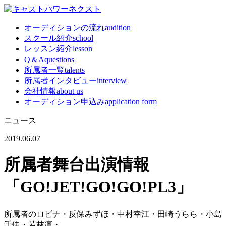
オーディションの流れ
audition
スクール紹介
school
レッスン紹介
lesson
Q＆A
questions
所属者一覧
talents
所属者インタビュー
interview
会社情報
about us
オーディション申込み
application form
ニュース
2019.06.07
所属者舞台出演情報
「GO!JET!GO!GO!PL3」
所属者のロビナ・反保みずほ・中村幸江・田崎うらら・小島
千佳・若林凛・