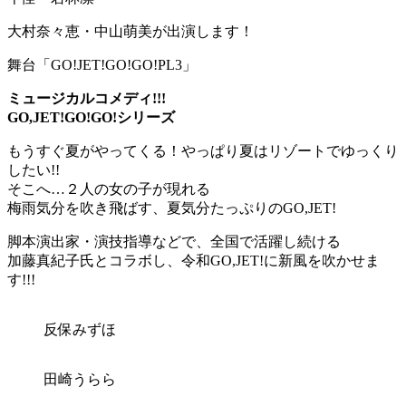
大村奈々恵・中山萌美が出演します！
舞台「GO!JET!GO!GO!PL3」
ミュージカルコメディ!!!
GO,JET!GO!GO!シリーズ
もうすぐ夏がやってくる！やっぱり夏はリゾートでゆっくり
したい!!
そこへ…２人の女の子が現れる
梅雨気分を吹き飛ばす、夏気分たっぷりのGO,JET!
脚本演出家・演技指導などで、全国で活躍し続ける
加藤真紀子氏とコラボし、令和GO,JET!に新風を吹かせま
す!!!
反保みずほ
田崎うらら