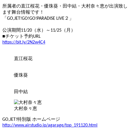
所属者の直江桜花・優珠葵・田中結・大村奈々恵が出演致し
ます舞台情報です！
「GO,JET!GO!GO!PARADISE LIVE２」
公演期間11/20（水）～11/25（月）
■チケット予約URL
https://bit.ly/2N2w4C4
直江桜花
優珠葵
田中結
大村奈々恵
GO,JET!特別版 ホームページ
http://www.airstudio.jp/agarage/top_191120.html