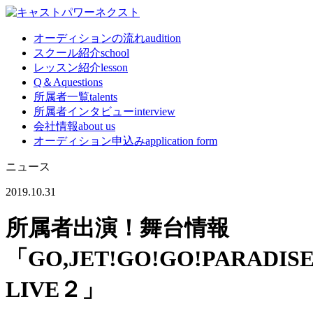
オーディションの流れ
audition
スクール紹介
school
レッスン紹介
lesson
Q＆A
questions
所属者一覧
talents
所属者インタビュー
interview
会社情報
about us
オーディション申込み
application form
ニュース
2019.10.31
所属者出演！舞台情報
「GO,JET!GO!GO!PARADIS
LIVE２」