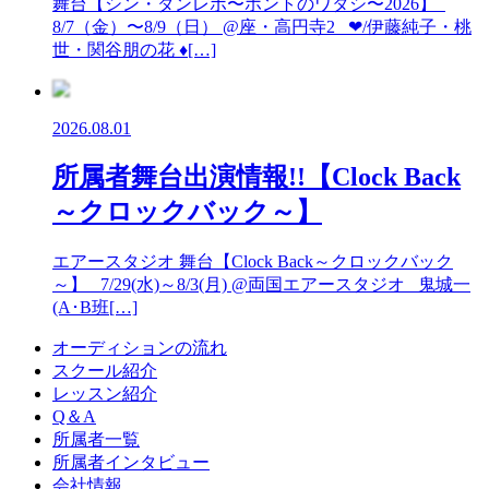
舞台【シン・ダンレボ〜ホントのワタシ〜2026】
8/7（金）〜8/9（日） @座・高円寺2 ❤︎/伊藤純子・桃
世・関谷朋の花 ♦︎[…]
2026.08.01
所属者舞台出演情報!!【Clock Back
～クロックバック～】
エアースタジオ 舞台【Clock Back～クロックバック
～】 7/29(水)～8/3(月) @両国エアースタジオ 鬼城一
(A･B班[…]
オーディションの流れ
スクール紹介
レッスン紹介
Q＆A
所属者一覧
所属者インタビュー
会社情報