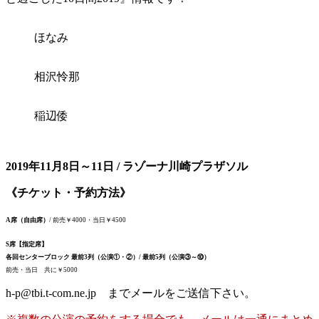
ほなみ
相沢怜那
稲辺倭
2019年11月8日～11日 / ラゾーナ川崎プラザソル
《チケット・予約方法》
A席（自由席）
/ 前売￥4000・当日￥4500
S席【指定席】
各回センターブロック 最前3列（公演①・②）/ 最前5列（公演③～⑩）
前売・当日 共に￥5000
h-p@tbi.t-com.ne.jp までメールをご送信下さい。