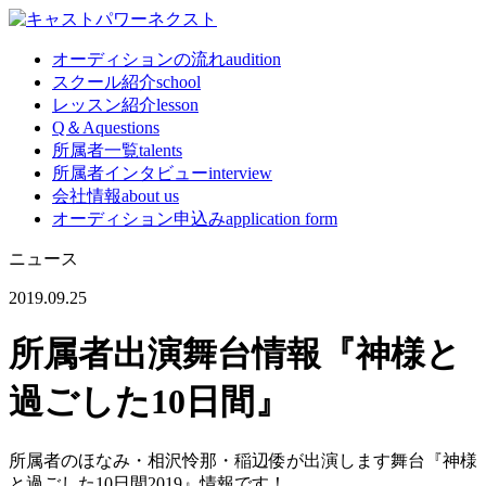
オーディションの流れ
audition
スクール紹介
school
レッスン紹介
lesson
Q＆A
questions
所属者一覧
talents
所属者インタビュー
interview
会社情報
about us
オーディション申込み
application form
ニュース
2019.09.25
所属者出演舞台情報『神様と
過ごした10日間』
所属者のほなみ・相沢怜那・稲辺倭が出演します舞台『神様
と過ごした10日間2019』情報です！