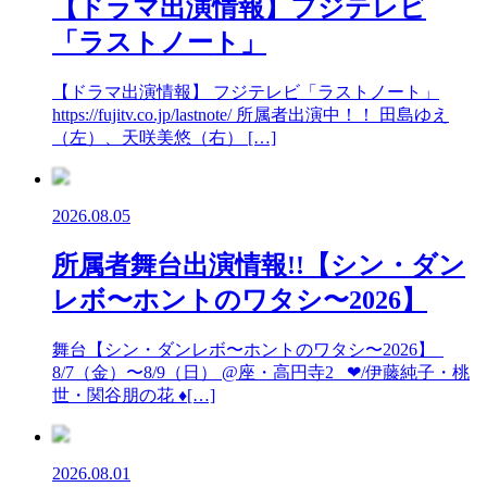
【ドラマ出演情報】フジテレビ
「ラストノート」
【ドラマ出演情報】 フジテレビ「ラストノート」
https://fujitv.co.jp/lastnote/ 所属者出演中！！ 田島ゆえ
（左）、天咲美悠（右） […]
2026.08.05
所属者舞台出演情報!!【シン・ダン
レボ〜ホントのワタシ〜2026】
舞台【シン・ダンレボ〜ホントのワタシ〜2026】
8/7（金）〜8/9（日） @座・高円寺2 ❤︎/伊藤純子・桃
世・関谷朋の花 ♦︎[…]
2026.08.01