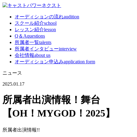
オーディションの流れ
audition
スクール紹介
school
レッスン紹介
lesson
Q＆A
questions
所属者一覧
talents
所属者インタビュー
interview
会社情報
about us
オーディション申込み
application form
ニュース
2025.01.17
所属者出演情報！舞台
【OH！MYGOD！2025】
所属者出演情報!!