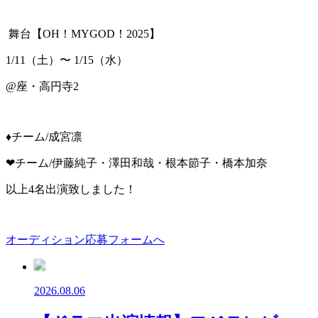
舞台【OH！MYGOD！2025】
1/11（土）〜 1/15（水）
@座・高円寺2
♦︎チーム/成宮凛
❤︎チーム/伊藤純子・澤田和哉・根本節子・橋本加奈
以上4名出演致しました！
オーディション応募フォームへ
2026.08.06