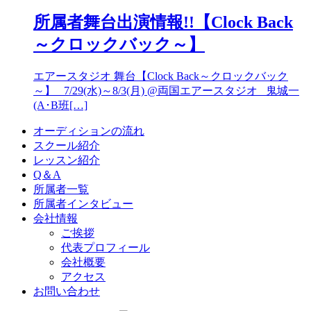
所属者舞台出演情報!!【Clock Back
～クロックバック～】
エアースタジオ 舞台【Clock Back～クロックバック
～】 7/29(水)～8/3(月) @両国エアースタジオ 鬼城一
(A･B班[…]
オーディションの流れ
スクール紹介
レッスン紹介
Q＆A
所属者一覧
所属者インタビュー
会社情報
ご挨拶
代表プロフィール
会社概要
アクセス
お問い合わせ