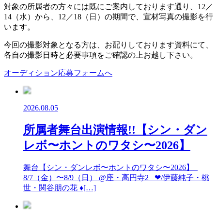
対象の所属者の方々には既にご案内しております通り、12／
14（水）から、12／18（日）の期間で、宣材写真の撮影を行
います。
今回の撮影対象となる方は、お配りしております資料にて、
各自の撮影日時と必要事項をご確認の上お越し下さい。
オーディション応募フォームへ
2026.08.05
所属者舞台出演情報!!【シン・ダン
レボ〜ホントのワタシ〜2026】
舞台【シン・ダンレボ〜ホントのワタシ〜2026】
8/7（金）〜8/9（日） @座・高円寺2 ❤︎/伊藤純子・桃
世・関谷朋の花 ♦︎[…]