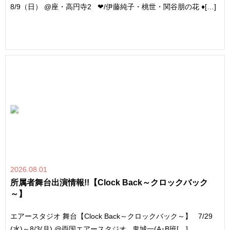
8/9（日） @座・高円寺2 ❤︎/伊藤純子・桃世・関谷朋の花 ♦︎[…]
2026.08.01
所属者舞台出演情報!!【Clock Back～クロックバック
～】
エアースタジオ 舞台【Clock Back～クロックバック～】 7/29
(水)～8/3(月) @両国エアースタジオ 鬼城一(A･B班[…]