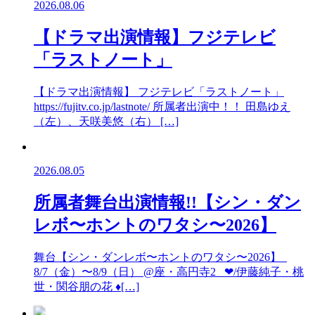
2026.08.06
【ドラマ出演情報】フジテレビ
「ラストノート」
【ドラマ出演情報】 フジテレビ「ラストノート」
https://fujitv.co.jp/lastnote/ 所属者出演中！！ 田島ゆえ
（左）、天咲美悠（右） […]
2026.08.05
所属者舞台出演情報!!【シン・ダン
レボ〜ホントのワタシ〜2026】
舞台【シン・ダンレボ〜ホントのワタシ〜2026】
8/7（金）〜8/9（日） @座・高円寺2 ❤︎/伊藤純子・桃
世・関谷朋の花 ♦︎[…]