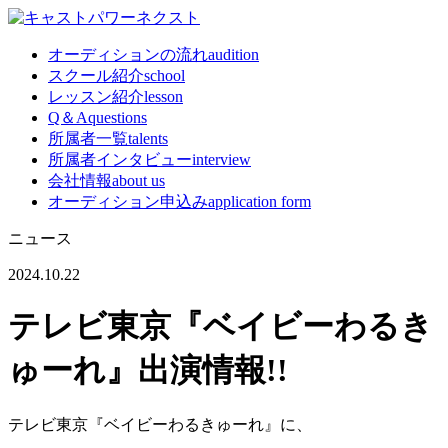
オーディションの流れ
audition
スクール紹介
school
レッスン紹介
lesson
Q＆A
questions
所属者一覧
talents
所属者インタビュー
interview
会社情報
about us
オーディション申込み
application form
ニュース
2024.10.22
テレビ東京『ベイビーわるき
ゅーれ』出演情報!!
テレビ東京『ベイビーわるきゅーれ』に、