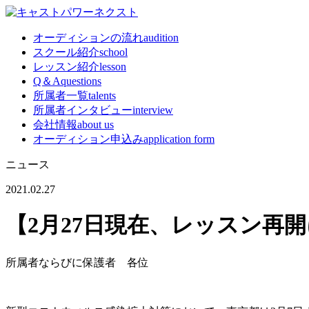
オーディションの流れ
audition
スクール紹介
school
レッスン紹介
lesson
Q＆A
questions
所属者一覧
talents
所属者インタビュー
interview
会社情報
about us
オーディション申込み
application form
ニュース
2021.02.27
【2月27日現在、レッスン再
所属者ならびに保護者 各位