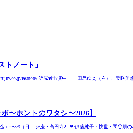
ストノート」
itv.co.jp/lastnote/ 所属者出演中！！ 田島ゆえ（左）、天咲美
ボ〜ホントのワタシ〜2026】
）〜8/9（日） @座・高円寺2 ❤︎/伊藤純子・桃世・関谷朋の花 ♦