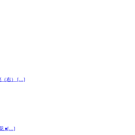
悠（右） […]
︎[…]