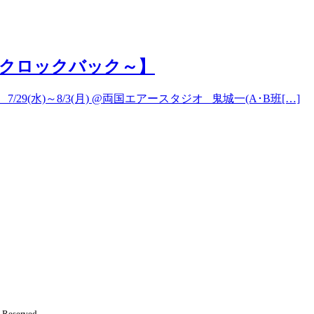
ck～クロックバック～】
/29(水)～8/3(月) @両国エアースタジオ 鬼城一(A･B班[…]
 Reserved.