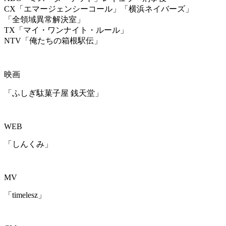
CX「エマージェンシーコール」「横浜ネイバーズ」
「全領域異常解決室」
TX「マイ・ワンナイト・ルール」
NTV「俺たちの箱根駅伝」
映画
「ふしぎ駄菓子屋 銭天堂」
WEB
「しんくみ」
MV
「timelesz」