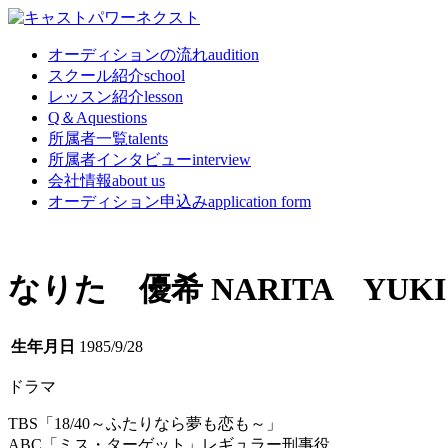
オーディションの流れ
audition
スクール紹介
school
レッスン紹介
lesson
Q＆A
questions
所属者一覧
talents
所属者インタビュー
interview
会社情報
about us
オーディション申込み
application form
なりた 優希
NARITA YUKI
生年月日
1985/9/28
ドラマ
TBS「18/40～ふたりなら夢も恋も～」
ABC「ミス・ターゲット」レギュラー刑事役