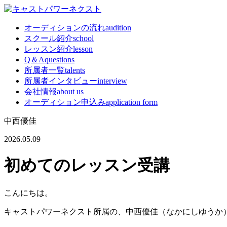
オーディションの流れ
audition
スクール紹介
school
レッスン紹介
lesson
Q＆A
questions
所属者一覧
talents
所属者インタビュー
interview
会社情報
about us
オーディション申込み
application form
中西優佳
2026.05.09
初めてのレッスン受講
こんにちは。
キャストパワーネクスト所属の、中西優佳（なかにしゆうか