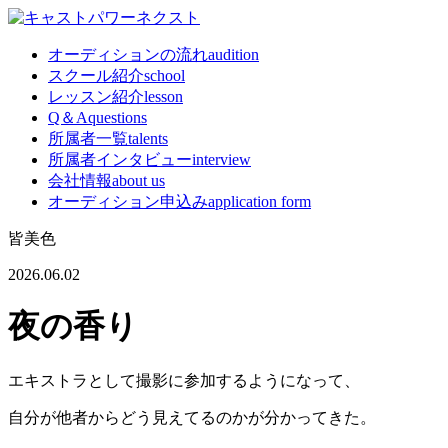
オーディションの流れ
audition
スクール紹介
school
レッスン紹介
lesson
Q＆A
questions
所属者一覧
talents
所属者インタビュー
interview
会社情報
about us
オーディション申込み
application form
皆美色
2026.06.02
夜の香り
エキストラとして撮影に参加するようになって、
自分が他者からどう見えてるのかが分かってきた。