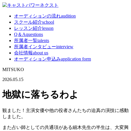
オーディションの流れ
audition
スクール紹介
school
レッスン紹介
lesson
Q＆A
questions
所属者一覧
talents
所属者インタビュー
interview
会社情報
about us
オーディション申込み
application form
MITSUKO
2026.05.15
地獄に落ちるわよ
観ました！主演女優や他の役者さんたちの迫真の演技に感動
しました。
また占い師としての共通項がある細木先生の半生は、大変興