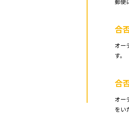
郵便
合
オー
す。
合
オー
をい