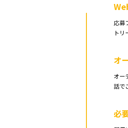
We
応募
トリ
オ
オー
話で
必