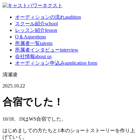
オーディションの流れ
audition
スクール紹介
school
レッスン紹介
lesson
Q＆A
questions
所属者一覧
talents
所属者インタビュー
interview
会社情報
about us
オーディション申込み
application form
清瀬凌
2025.10.22
合宿でした！
10/18、19はWS合宿でした。
はじめましての方たちと1本のショートストーリーを作り上
げていく。