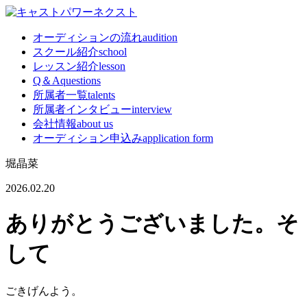
オーディションの流れ
audition
スクール紹介
school
レッスン紹介
lesson
Q＆A
questions
所属者一覧
talents
所属者インタビュー
interview
会社情報
about us
オーディション申込み
application form
堀晶菜
2026.02.20
ありがとうございました。そ
して
ごきげんよう。