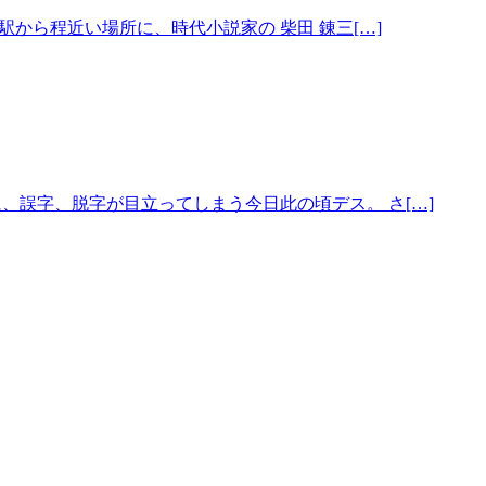
駅から程近い場所に、時代小説家の 柴田 錬三[…]
、誤字、脱字が目立ってしまう今日此の頃デス。 さ[…]