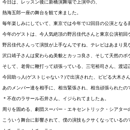
今日は、レッスン後に新橋演舞場で上演中の、
熱海五郎一座の舞台を観て来ました。
毎年楽しみにしていて、東京では今年で12回目の公演となる
今年のゲストは、今人気絶頂の野呂佳代さんと東京公演初回ゲ
野呂佳代さんって演技が上手なんですね、テレビはあまり見
沢口靖子さんは変わらぬ美貌とカッコ良さ、そして天然のボケ
そして、老骨に鞭打って頑張っている、三宅裕司さん、渡辺
今回助っ人(ゲストじゃない？)で出演された、ビビる大木さ
あのメンバー達を相手に、相当緊張され、相当頑張られたので
＊不在のラサール石井さん、イジられてましたぁ。
周りを固める、劇団スーパー・エキセントリック・シアター
こういう舞台に影響されて、僕の演技もクサくなっているので