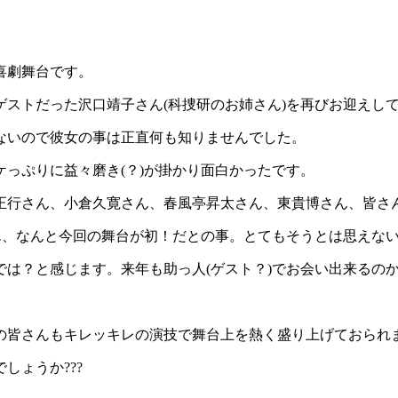
喜劇舞台です。
ストだった沢口靖子さん(科捜研のお姉さん)を再びお迎えし
ないので彼女の事は正直何も知りませんでした。
っぷりに益々磨き(？)が掛かり面白かったです。
正行さん、小倉久寛さん、春風亭昇太さん、東貴博さん、皆さ
ん、なんと今回の舞台が初！だとの事。とてもそうとは思えな
は？と感じます。来年も助っ人(ゲスト？)でお会い出来るのか
の皆さんもキレッキレの演技で舞台上を熱く盛り上げておられ
しょうか???