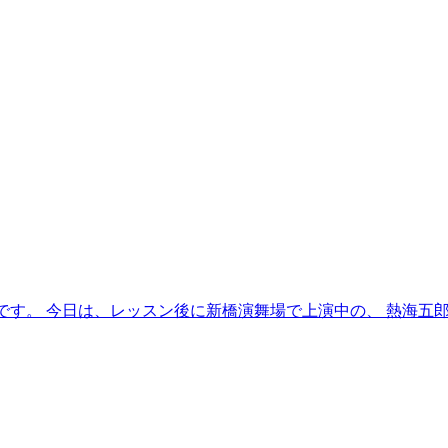
ウ)です。 今日は、レッスン後に新橋演舞場で上演中の、 熱海五