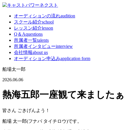
オーディションの流れ
audition
スクール紹介
school
レッスン紹介
lesson
Q＆A
questions
所属者一覧
talents
所属者インタビュー
interview
会社情報
about us
オーディション申込み
application form
船場太一郎
2026.06.06
熱海五郎一座観て来ましたぁ
皆さん ごきげんよう！
船場 太一郎(フナバ タイチロウ)です。