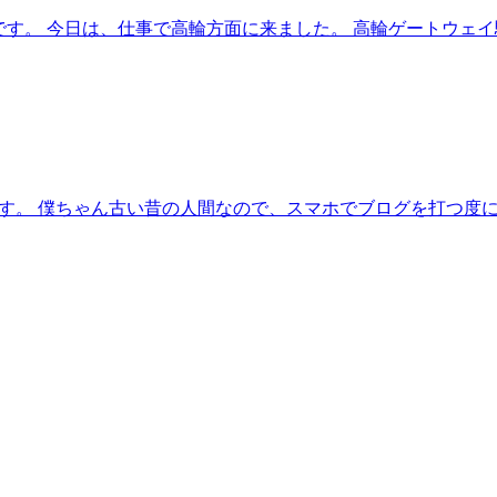
)です。 今日は、仕事で高輪方面に来ました。 高輪ゲートウェイ
です。 僕ちゃん古い昔の人間なので、スマホでブログを打つ度に