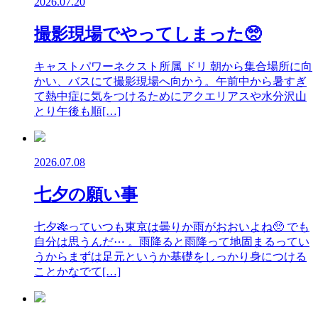
2026.07.20
撮影現場でやってしまった🥺
キャストパワーネクスト所属 ドリ 朝から集合場所に向
かい、バスにて撮影現場へ向かう。午前中から暑すぎ
て熱中症に気をつけるためにアクエリアスや水分沢山
とり午後も順[…]
2026.07.08
七夕の願い事
七夕🎋っていつも東京は曇りか雨がおおいよね🥺 でも
自分は思うんだ⋯ 。雨降ると雨降って地固まるってい
うからまずは足元というか基礎をしっかり身につける
ことかなでて[…]