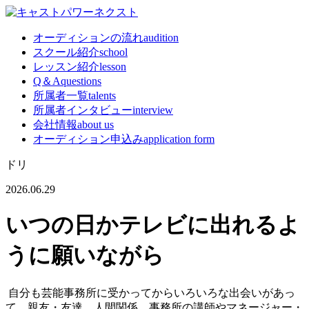
オーディションの流れ
audition
スクール紹介
school
レッスン紹介
lesson
Q＆A
questions
所属者一覧
talents
所属者インタビュー
interview
会社情報
about us
オーディション申込み
application form
ドリ
2026.06.29
いつの日かテレビに出れるよ
うに願いながら
自分も芸能事務所に受かってからいろいろな出会いがあっ
て、親友・友達、人間関係、事務所の講師やマネージャー・