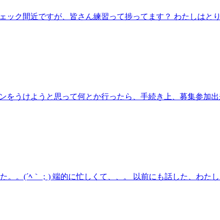
ルチェック間近ですが、皆さん練習って捗ってます？ わたしはと
ションをうけようと思って何とか行ったら、手続き上、募集参加出
。。(´ﾍ｀；) 端的に忙しくて、、。 以前にも話した、わたし