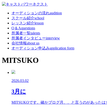
オーディションの流れ
audition
スクール紹介
school
レッスン紹介
lesson
Q＆A
questions
所属者一覧
talents
所属者インタビュー
interview
会社情報
about us
オーディション申込み
application form
MITSUKO
2026.03.02
3月に
MITSUKOです。確かブログ月、、と言うのがあった