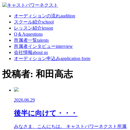
オーディションの流れ
audition
スクール紹介
school
レッスン紹介
lesson
Q＆A
questions
所属者一覧
talents
所属者インタビュー
interview
会社情報
about us
オーディション申込み
application form
投稿者:
和田高志
2026.06.29
後半に向けて・・・
みなさま、こんにちは。 キャストパワーネクスト所属