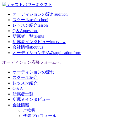
オーディションの流れ
audition
スクール紹介
school
レッスン紹介
lesson
Q＆A
questions
所属者一覧
talents
所属者インタビュー
interview
会社情報
about us
オーディション申込み
application form
オーディション応募フォームへ
オーディションの流れ
スクール紹介
レッスン紹介
Q＆A
所属者一覧
所属者インタビュー
会社情報
ご挨拶
代表プロフィール