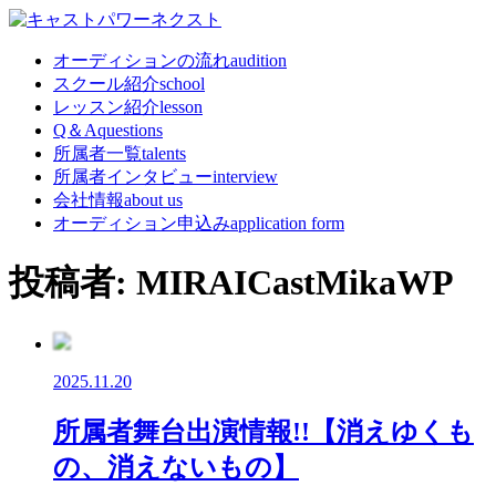
オーディションの流れ
audition
スクール紹介
school
レッスン紹介
lesson
Q＆A
questions
所属者一覧
talents
所属者インタビュー
interview
会社情報
about us
オーディション申込み
application form
投稿者:
MIRAICastMikaWP
2025.11.20
所属者舞台出演情報!!【消えゆくも
の、消えないもの】