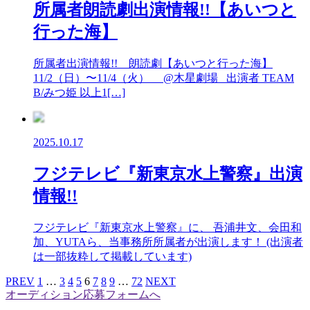
所属者朗読劇出演情報!!【あいつと
行った海】
所属者出演情報!! 朗読劇【あいつと行った海】
11/2（日）〜11/4（火） @木星劇場 出演者 TEAM
B/みつ姫 以上1[…]
2025.10.17
フジテレビ『新東京水上警察』出演
情報!!
フジテレビ『新東京水上警察』に、 吾浦井文、会田和
加、YUTAら、当事務所所属者が出演します！ (出演者
は一部抜粋して掲載しています)
PREV
1
…
3
4
5
6
7
8
9
…
72
NEXT
オーディション応募フォームへ