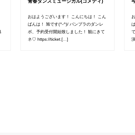
青春ダンスミュージカル(コメディ)
おはようございます！ こんにちは！ こん
ばんは！ 旭です(^-^)/ パンプラのダンレ
ば
旭
ボ、予約受付開始致しました！ 観にきて
ネ♡ https://ticket.[…]
[