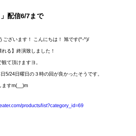
」配信6/7まで
ございます！ こんにちは！ 旭です(^-^)/
壊れる】終演致しました！
で観て頂けますヨ。
日5/24日曜日の３時の回が良かったそうです。
すm(__)m
eater.com/products/list?category_id=69