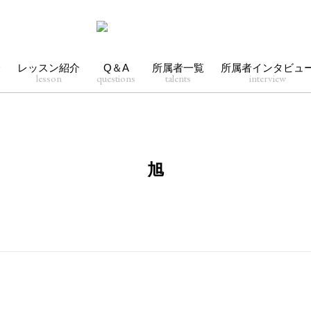
介
レッスン紹介
Q＆A
所属者一覧
所属者インタビュ
lesson
questions
talents
interview
旭