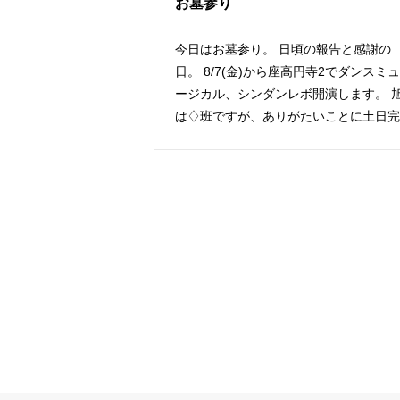
お墓参り
今日はお墓参り。 日頃の報告と感謝の
日。 8/7(金)から座高円寺2でダンスミュ
ージカル、シンダンレボ開演します。 
は♢班ですが、ありがたいことに土日完
売。8[…]