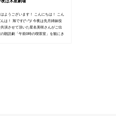
今夜は木星劇場
おはようございます！ こんにちは！ こん
んは！ 旭です(^-^)/ 今夜は先月姉妹役
で共演させて頂いた星名美咲さんがご出
演の朗読劇「午前0時の喫茶室」を観にき
…]