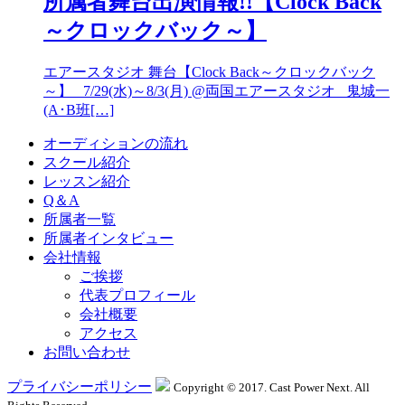
所属者舞台出演情報!!【Clock Back
～クロックバック～】
エアースタジオ 舞台【Clock Back～クロックバック
～】 7/29(水)～8/3(月) @両国エアースタジオ 鬼城一
(A･B班[…]
オーディションの流れ
スクール紹介
レッスン紹介
Q＆A
所属者一覧
所属者インタビュー
会社情報
ご挨拶
代表プロフィール
会社概要
アクセス
お問い合わせ
プライバシーポリシー
Copyright © 2017. Cast Power Next. All