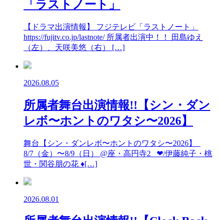
「ラストノート」
【ドラマ出演情報】 フジテレビ「ラストノート」
https://fujitv.co.jp/lastnote/ 所属者出演中！！ 田島ゆえ
（左）、天咲美悠（右） […]
2026.08.05
所属者舞台出演情報!!【シン・ダン
レボ〜ホントのワタシ〜2026】
舞台【シン・ダンレボ〜ホントのワタシ〜2026】
8/7（金）〜8/9（日） @座・高円寺2 ❤︎/伊藤純子・桃
世・関谷朋の花 ♦︎[…]
2026.08.01