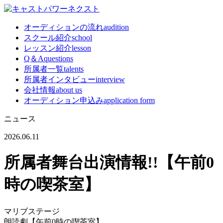
オーディションの流れ
audition
スクール紹介
school
レッスン紹介
lesson
Q＆A
questions
所属者一覧
talents
所属者インタビュー
interview
会社情報
about us
オーディション申込み
application form
ニュース
2026.06.11
所属者舞台出演情報!!【午前0
時の喫茶室】
マリブステージ
朗読劇【午前0時の喫茶室】