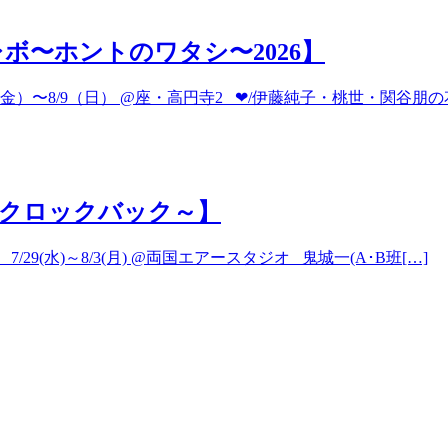
ボ〜ホントのワタシ〜2026】
）〜8/9（日） @座・高円寺2 ❤︎/伊藤純子・桃世・関谷朋の花 ♦
ck～クロックバック～】
/29(水)～8/3(月) @両国エアースタジオ 鬼城一(A･B班[…]