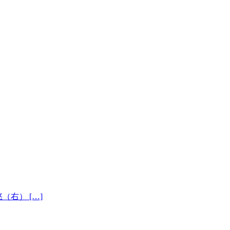
悠（右） […]