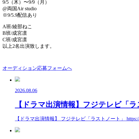
9/5（木）〜9/9（月）
@両国Air studio
※9/5.9配信あり
A班/綾部ねこ
B班/成宮凛
C班/成宮凛
以上2名出演致します。
オーディション応募フォームへ
2026.08.06
【ドラマ出演情報】フジテレビ「ラ
【ドラマ出演情報】 フジテレビ「ラストノート」 https://fuj