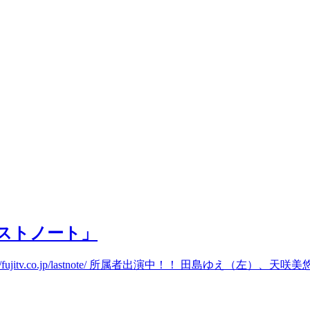
ストノート」
itv.co.jp/lastnote/ 所属者出演中！！ 田島ゆえ（左）、天咲美